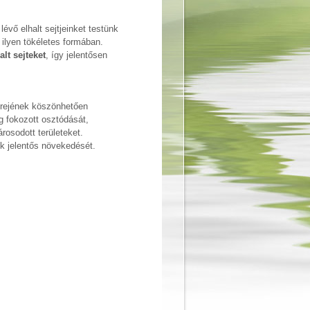
évő elhalt sejtjeinket testünk
 ilyen tökéletes formában.
alt sejteket
, így jelentősen
óerejének köszönhetően
eg fokozott osztódását,
rosodott területeket.
ek jelentős növekedését.