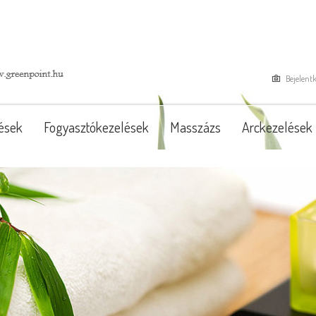
Bejelent
ések
Fogyasztókezelések
Masszázs
Arckezelések