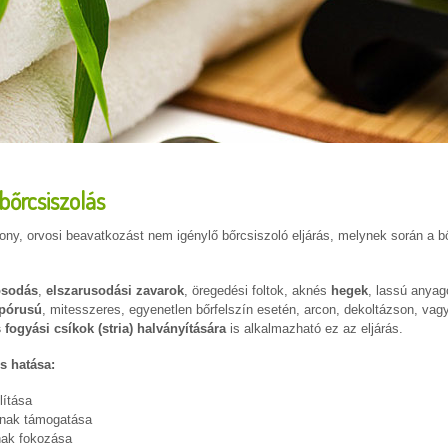
bőrcsiszolás
ny, orvosi beavatkozást nem igénylő bőrcsiszoló eljárás, melynek során a bőr
osodás
,
elszarusodási zavarok
, öregedési foltok, aknés
hegek
, lassú anyag
pórusú
, mitesszeres, egyenetlen bőrfelszín esetén, arcon, dekoltázson, vagy
 fogyási csíkok
(stria) halványítására
is alkalmazható ez az eljárás.
s hatása:
lítása
ának támogatása
ának fokozása