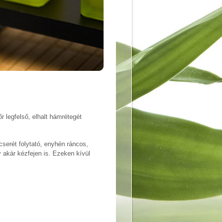
 legfelső, elhalt hámrétegét
cserét folytató, enyhén ráncos,
 akár kézfejen is. Ezeken kívül