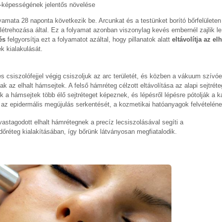
-képességének jelentős növelése
amata 28 naponta következik be. Arcunkat és a testünket borító bőrfelületen l
 létrehozása által. Ez a folyamat azonban viszonylag kevés embernél zajlik le
és
felgyorsítja ezt a folyamatot azáltal, hogy pillanatok alatt
eltávolítja az elh
tek kialakulását.
s csiszolófejjel végig csiszoljuk az arc területét, és közben a vákuum szív
k az elhalt hámsejtek. A felső hámréteg célzott eltávolítása az alapi sejtrét
a hámsejtek több élő sejtréteget képeznek, és lépésről lépésre pótolják a ká
k az epidermális megújulás serkentését, a kozmetikai hatóanyagok felvételén
stagodott elhalt hámrétegnek a precíz lecsiszolásával segíti a
dőréteg kialakításában, így bőrünk látványosan megfiatalodik.