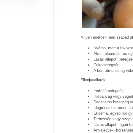
Milyen esetben nem szabad al
Nyáron, mert a fokozot
Akne, ekcémás, és egyé
Lázas állapot, betegs
Cukorbetegség
A bőrt átmenetileg vék
Ellenjavallatok:
Fertőző betegség
Hatóanyag vagy segéda
Daganatos betegség va
Idegrendszeri eredetű 
Ekcéma, egyéb bőr gyu
Terhesség vagy szopt
Lázas állapot, légúti fe
Anyajegyek, bőrsérülés