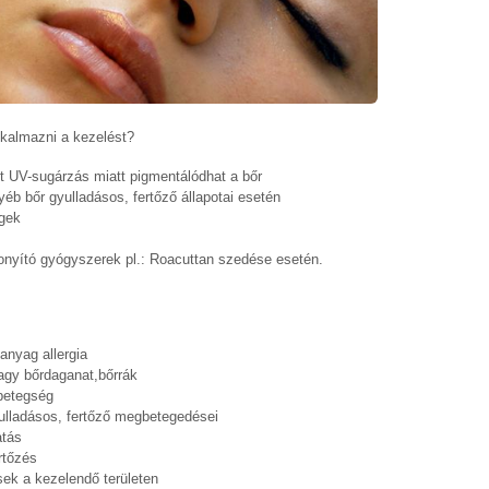
kalmazni a kezelést?
t UV-sugárzás miatt pigmentálódhat a bőr
b bőr gyulladásos, fertőző állapotai esetén
égek
onyító gyógyszerek pl.: Roacuttan szedése esetén.
nyag allergia
gy bőrdaganat,bőrrák
betegség
lladásos, fertőző megbetegedései
atás
rtőzés
ek a kezelendő területen