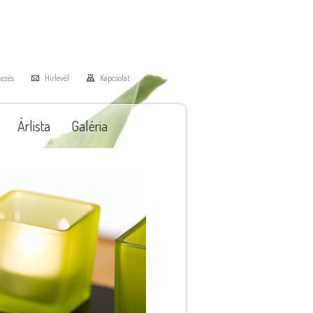
kezés
Hírlevél
Kapcsolat
Árlista
Galéria