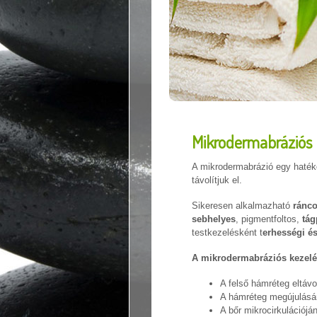
Mikrodermabráziós 
A mikrodermabrázió egy hatéko
távolítjuk el.
Sikeresen alkalmazható
ránc
sebhelyes
, pigmentfoltos,
tág
testkezelésként t
erhességi és
A mikrodermabráziós kezelé
A felső hámréteg eltávo
A hámréteg megújulás
A bőr mikrocirkulációj