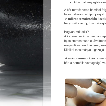
A bőr hatóanyagfelvevő
A bőr természetes hámlási foly
folyamatosan pótolja új sejtek
A
mikrodermabráziós kezel
felgyorsítja az új, friss bőrsej
Hogyan működik?
A kezelés során a gyémántfeje
fájdalommentesen eltávolítódna
megújulását eredményezi, ezek 
Klinikai tanulmányok igazoljá
A
mikrodermabrázió
a megva
bőrt a normális vastagságú vé