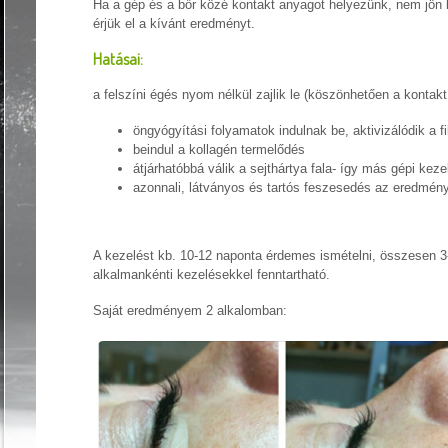
Ha a gép és a bőr közé kontakt anyagot helyezünk, nem jön lé
érjük el a kívánt eredményt.
Hatásai:
a felszíni égés nyom nélkül zajlik le (köszönhetően a kontak
öngyógyítási folyamatok indulnak be, aktivizálódik a 
beindul a kollagén termelődés
átjárhatóbbá válik a sejthártya fala- így más gépi ke
azonnali, látványos és tartós feszesedés az eredmén
A kezelést kb. 10-12 naponta érdemes ismételni, összesen 
alkalmankénti kezelésekkel fenntartható.
Saját eredményem 2 alkalomban: