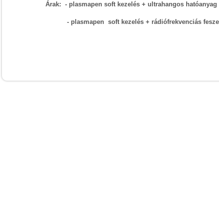
Árak: - plasmapen soft kezelés + ultrahangos hatóanyag b
- plasmapen soft kezelés + rádiófrekvenciás feszes