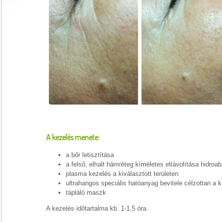
A kezelés menete:
a bőr letisztítása
a felső, elhalt hámréteg kíméletes eltávolítása hidroab
plasma kezelés a kiválasztott területen
ultrahangos speciális hatóanyag bevitele célzottan a ki
tápláló maszk
A kezelés időtartalma kb. 1-1,5 óra.